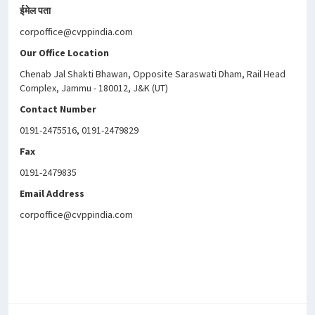
ईमेल पता
corpoffice@cvppindia.com
Our Office Location
Chenab Jal Shakti Bhawan, Opposite Saraswati Dham, Rail Head
Complex, Jammu - 180012, J&K (UT)
Contact Number
0191-2475516, 0191-2479829
Fax
0191-2479835
Email Address
corpoffice@cvppindia.com