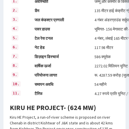
1.
अवस्थिति
जम्मू और कश्मीर के किश्त
2.
डैम
135 मीटर हाई कंक्रीट ग्र
3.
जल कंडक्टर प्रणाली
4 नंबर अंडरग्राउंड सर्
4.
पावर हाउस
भूमिगत- 156 मेगावाट की 
5.
टेल रेस टनल
4 नंबर, लंबाई 165 मीटर 
6.
नेट हेड
117.98 मीटर
7.
डिज़ाइन डिस्चार्ज
586 क्यूमेक
8.
वार्षिक ऊर्जा
2272.02 मिलियन यूनिट (90
9.
परियोजना लागत
रू. 4287.59 करोड़ (जुलाई
10.
समापन अवधि
54 महीने
11.
टैरिफ
4.27 रुपये प्रति यूनिट /
KIRU HE PROJECT- (624 MW)
Kiru HE Project, a run-of-river scheme is proposed on river
Chenab in district Kishtwar of J&K state and is about 42 kms
from Kishtwar. The Project envisages construction of 135 m