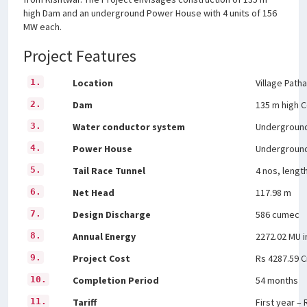
high Dam and an underground Power House with 4 units of 156
MW each.
Project Features
1.
Location
Village Path
2.
Dam
135 m high 
3.
Water conductor system
Underground 
4.
Power House
Underground
5.
Tail Race Tunnel
4 nos, lengt
6.
Net Head
117.98 m
7.
Design Discharge
586 cumec
8.
Annual Energy
2272.02 MU 
9.
Project Cost
Rs 4287.59 Cr
10.
Completion Period
54 months
11.
Tariff
First year – 